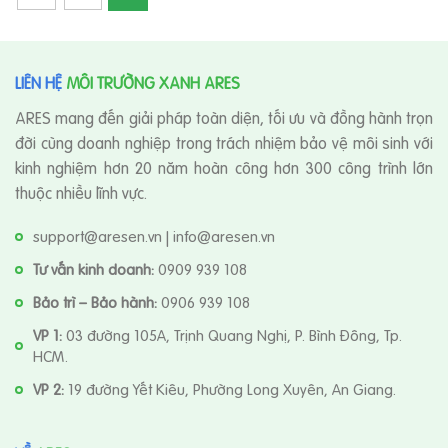
LIÊN HỆ
MÔI TRƯỜNG XANH ARES
ARES mang đến giải pháp toàn diện, tối ưu và đồng hành trọn
đời cùng doanh nghiệp trong trách nhiệm bảo vệ môi sinh với
kinh nghiệm hơn 20 năm hoàn công hơn 300 công trình lớn
thuộc nhiều lĩnh vực.
support@aresen.vn | info@aresen.vn
Tư vấn kinh doanh:
0909 939 108
Bảo trì – Bảo hành:
0906 939 108
VP 1:
03 đường 105A, Trịnh Quang Nghị, P. Bình Đông, Tp.
HCM.
VP 2:
19 đường Yết Kiêu, Phường Long Xuyên, An Giang.