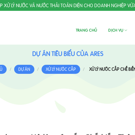
ÁP XỬ LÝ NƯỚC VÀ NƯỚC THẢI TOÀN DIỆN CHO DOANH NGHIỆP VỪ
TRANG CHỦ
DỊCH VỤ
DỰ ÁN TIÊU BIỂU CỦA ARES
HỦ
/
DỰ ÁN
/
XỬ LÝ NƯỚC CẤP
/
XỬ LÝ NƯỚC CẤP CHẾ BIẾ