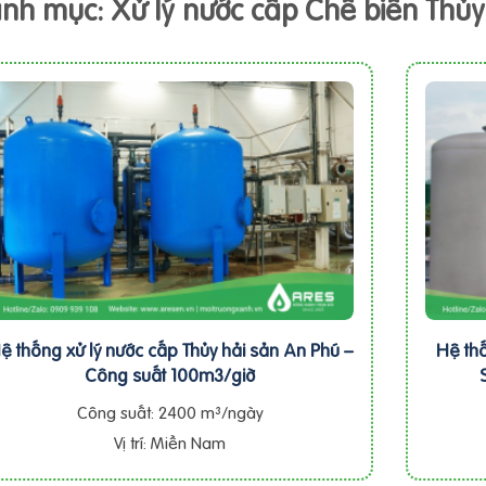
nh mục: Xử lý nước cấp Chế biến Thủy
ệ thống xử lý nước cấp Thủy hải sản An Phú –
Hệ thố
Công suất 100m3/giờ
Công suất: 2400 m³/ngày
Vị trí: Miền Nam