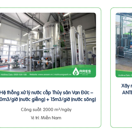
Xây 
Hệ thống xử lý nước cấp Thủy sản Vạn Đức –
ANTE
0m3/giờ (nước giếng) + 15m3/giờ (nước sông)
Công suất: 2000 m³/ngày
Vị trí: Miền Nam