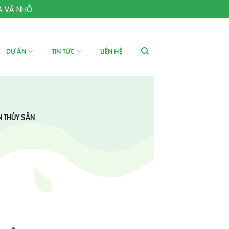
A VÀ NHỎ
DỰ ÁN
TIN TỨC
LIÊN HỆ
N THỦY SẢN