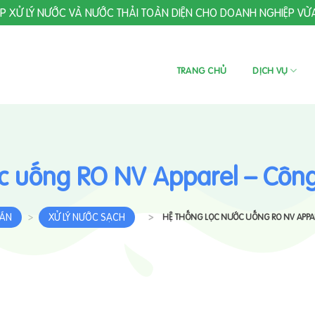
ÁP XỬ LÝ NƯỚC VÀ NƯỚC THẢI TOÀN DIỆN CHO DOANH NGHIỆP VỪ
TRANG CHỦ
DỊCH VỤ
c uống RO NV Apparel – Công 
 ÁN
XỬ LÝ NƯỚC SẠCH
>
>
HỆ THỐNG LỌC NƯỚC UỐNG RO NV APPARE