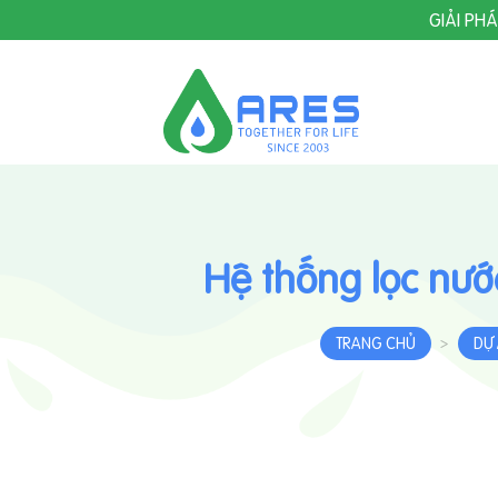
Skip
GIẢI PH
to
content
Hệ thống lọc nướ
TRANG CHỦ
DỰ
>