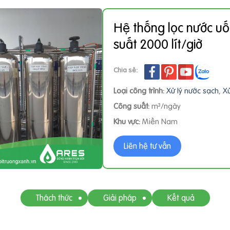
Hệ thống lọc nước u
suất 2000 lít/giờ
Chia sẻ:
Loại công trình:
Xử lý nước sạch
,
Xử
Công suất:
m³/ngày
Khu vực:
Miền Nam
Liên hệ tư vấn
Thách thức
Giải pháp
Kết quả