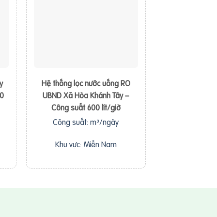
y
Hệ thống lọc nước uống RO
00
UBND Xã Hòa Khánh Tây –
Công suất 600 lít/giờ
Công suất: m³/ngày
Khu vực: Miền Nam