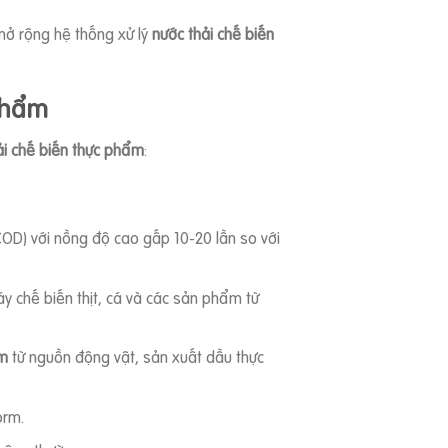
mở rộng hệ thống xử lý
nước thải chế biến
 phẩm
ải chế biến thực phẩm
:
COD) với nồng độ cao gấp 10-20 lần so với
áy chế biến thịt, cá và các sản phẩm từ
ẩm
từ nguồn động vật, sản xuất dầu thực
orm.