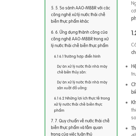
Ng
5. So sánh AAO-MBBR với các
cơ
công nghệ xử lý nước thải chế
p
biến thực phẩm khác
1
6. Ứng dụng thành công của
công nghệ AAO-MBBR trong xử
Cá
lý nước thải chế biến thực phẩm
ch
6.1 Trường hợp điển hình
Hệ
Dự án xử lý nước thải nhà máy
chế biến thủy sản:
tr
Dự án xử lý nước thải nhà máy
Ch
sản xuất đồ uống:
bi
6.2 Những lợi ích thực tế trong
Kh
xử lý nước thải chế biến thực
th
phẩm
so
7. Quy chuẩn về nước thải chế
biến thực phẩm và tầm quan
Th
trọng của việc tuân thủ
đế