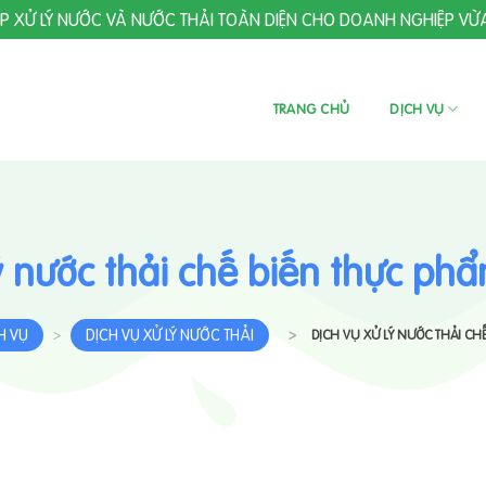
ÁP XỬ LÝ NƯỚC VÀ NƯỚC THẢI TOÀN DIỆN CHO DOANH NGHIỆP VỪ
TRANG CHỦ
DỊCH VỤ
lý nước thải chế biến thực ph
H VỤ
DỊCH VỤ XỬ LÝ NƯỚC THẢI
>
>
DỊCH VỤ XỬ LÝ NƯỚC THẢI C