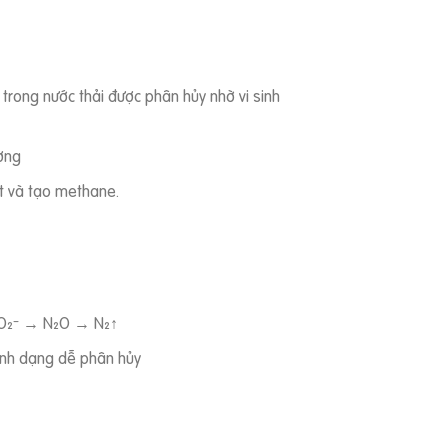
 trong nước thải được phân hủy nhờ vi sinh
ượng
it và tạo methane.
NO₂⁻ → N₂O → N₂↑
ành dạng dễ phân hủy