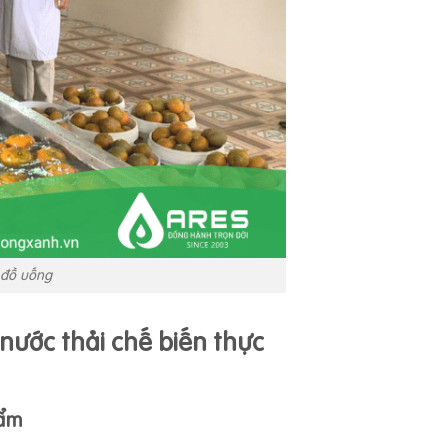
à đồ uống
 nước thải chế biến thực
hẩm