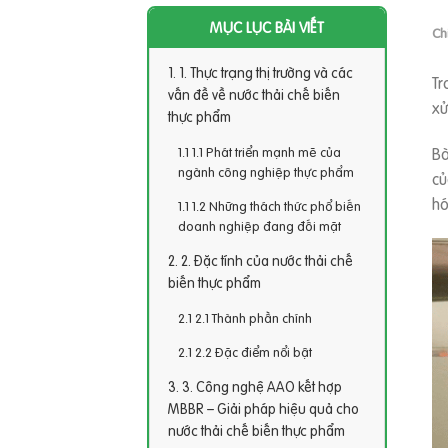
MỤC LỤC BÀI VIẾT
Ch
1. Thực trạng thị trường và các
Tr
vấn đề về nước thải chế biến
xử
thực phẩm
Bà
1.1 Phát triển mạnh mẽ của
ngành công nghiệp thực phẩm
củ
hó
1.2 Những thách thức phổ biến
doanh nghiệp đang đối mặt
2. Đặc tính của nước thải chế
biến thực phẩm
2.1 Thành phần chính
2.2 Đặc điểm nổi bật
3. Công nghệ AAO kết hợp
MBBR – Giải pháp hiệu quả cho
nước thải chế biến thực phẩm