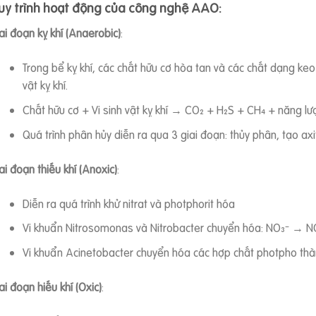
uy trình hoạt động của công nghệ AAO:
ai đoạn kỵ khí (Anaerobic)
:
Trong bể kỵ khí, các chất hữu cơ hòa tan và các chất dạng keo
vật kỵ khí.
Chất hữu cơ + Vi sinh vật kỵ khí → CO₂ + H₂S + CH₄ + năng l
Quá trình phân hủy diễn ra qua 3 giai đoạn: thủy phân, tạo ax
ai đoạn thiếu khí (Anoxic)
:
Diễn ra quá trình khử nitrat và photphorit hóa
Vi khuẩn Nitrosomonas và Nitrobacter chuyển hóa: NO₃⁻ → 
Vi khuẩn Acinetobacter chuyển hóa các hợp chất photpho th
ai đoạn hiếu khí (Oxic)
: