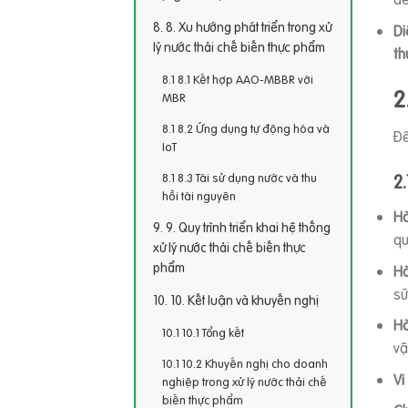
8. Xu hướng phát triển trong xử
Di
lý nước thải chế biến thực phẩm
th
8.1 Kết hợp AAO-MBBR với
2
MBR
8.2 Ứng dụng tự động hóa và
Để
IoT
8.3 Tái sử dụng nước và thu
2
hồi tài nguyên
Hà
9. Quy trình triển khai hệ thống
qu
xử lý nước thải chế biến thực
phẩm
Hà
sữ
10. Kết luận và khuyến nghị
Hà
10.1 Tổng kết
vậ
10.2 Khuyến nghị cho doanh
Vi
nghiệp trong xử lý nước thải chế
biến thực phẩm