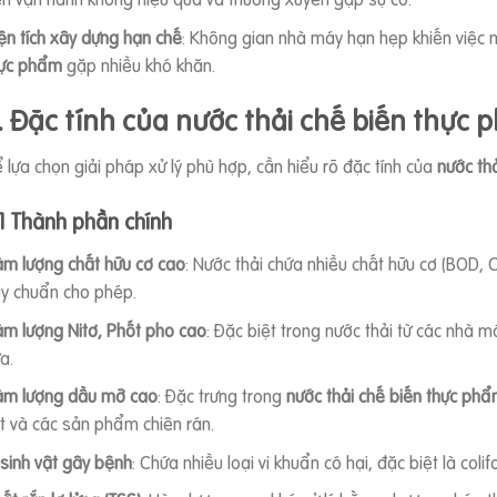
ện tích xây dựng hạn chế
: Không gian nhà máy hạn hẹp khiến việc 
ực phẩm
gặp nhiều khó khăn.
. Đặc tính của nước thải chế biến thực
 lựa chọn giải pháp xử lý phù hợp, cần hiểu rõ đặc tính của
nước th
.1 Thành phần chính
m lượng chất hữu cơ cao
: Nước thải chứa nhiều chất hữu cơ (BOD, 
y chuẩn cho phép.
m lượng Nitơ, Phốt pho cao
: Đặc biệt trong nước thải từ các nhà m
a.
m lượng dầu mỡ cao
: Đặc trưng trong
nước thải chế biến thực ph
t và các sản phẩm chiên rán.
 sinh vật gây bệnh
: Chứa nhiều loại vi khuẩn có hại, đặc biệt là colif