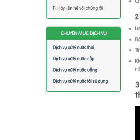
Ch
Hãy liên hệ với chúng tôi
2
Lư
CHUYÊN MỤC DỊCH VỤ
Độ
Dịch vụ xử lý nước thải
Tí
Dịch vụ xử lý nước cấp
Kh
nă
Dịch vụ xử lý nước uống
Dịch vụ xử lý nước tái sử dụng
3
t