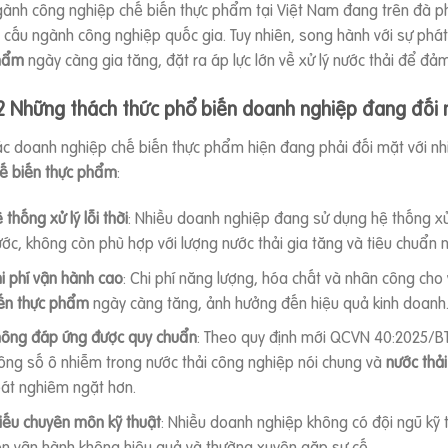
ành công nghiệp chế biến thực phẩm tại Việt Nam đang trên đà phá
 cấu ngành công nghiệp quốc gia. Tuy nhiên, song hành với sự phát
hẩm
ngày càng gia tăng, đặt ra áp lực lớn về xử lý nước thải để đả
.2 Những thách thức phổ biến doanh nghiệp đang đối
c doanh nghiệp chế biến thực phẩm hiện đang phải đối mặt với nhiề
ế biến thực phẩm
:
 thống xử lý lỗi thời
: Nhiều doanh nghiệp đang sử dụng hệ thống xử 
ước, không còn phù hợp với lượng nước thải gia tăng và tiêu chuẩn
i phí vận hành cao
: Chi phí năng lượng, hóa chất và nhân công cho
ến thực phẩm
ngày càng tăng, ảnh hưởng đến hiệu quả kinh doanh
ông đáp ứng được quy chuẩn
: Theo quy định mới QCVN 40:2025/B
ông số ô nhiễm trong nước thải công nghiệp nói chung và
nước thả
át nghiêm ngặt hơn.
iếu chuyên môn kỹ thuật
: Nhiều doanh nghiệp không có đội ngũ kỹ t
n vận hành không hiệu quả và thường xuyên gặp sự cố.