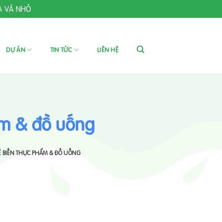
A VÀ NHỎ
DỰ ÁN
TIN TỨC
LIÊN HỆ
ẩm & đồ uống
HẾ BIẾN THỰC PHẨM & ĐỒ UỐNG