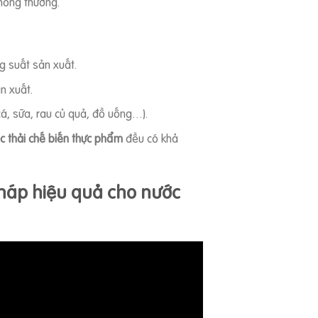
hông thường.
g suất sản xuất.
n xuất.
 cá, sữa, rau củ quả, đồ uống…).
c thải chế biến thực phẩm
đều có khả
háp hiệu quả cho nước