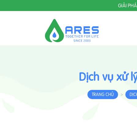
Skip
GIẢI PH
to
content
Dịch vụ xử 
TRANG CHỦ
DỊC
>