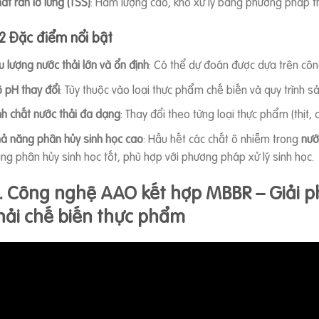
ất rắn lơ lửng (TSS)
: Hàm lượng cao, khó xử lý bằng phương pháp t
.2 Đặc điểm nổi bật
u lượng nước thải lớn và ổn định
: Có thể dự đoán được dựa trên côn
 pH thay đổi
: Tùy thuộc vào loại thực phẩm chế biến và quy trình sả
nh chất nước thải đa dạng
: Thay đổi theo từng loại thực phẩm (thịt,
ả năng phân hủy sinh học cao
: Hầu hết các chất ô nhiễm trong
nướ
ng phân hủy sinh học tốt, phù hợp với phương pháp xử lý sinh học.
. Công nghệ AAO kết hợp MBBR – Giải p
hải chế biến thực phẩm