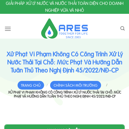
Skip
GIẢI PHÁP XỬ LÝ NƯỚC VÀ NƯỚC THẢI TOÀN DIỆN CHO DOANH
to
NGHIỆP VỪA VÀ NHỎ
content
Xử Phạt Vi Phạm Không Có Công Trình Xử Lý
Nước Thải Tại Chỗ: Mức Phạt Và Hướng Dẫn
Tuân Thủ Theo Nghị Định 45/2022/NĐ-CP
TRANG CHỦ
/
CHÍNH SÁCH MÔI TRƯỜNG
/
XỬ PHẠT VI PHẠM KHÔNG CÓ CÔNG TRÌNH XỬ LÝ NƯỚC THẢI TẠI CHỖ: MỨC
PHẠT VÀ HƯỚNG DẪN TUÂN THỦ THEO NGHỊ ĐỊNH 45/2022/NĐ-CP