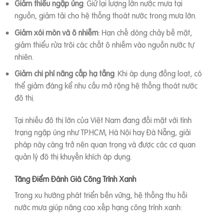
Giảm thiểu ngập úng
: Giữ lại lượng lớn nước mưa tại
nguồn, giảm tải cho hệ thống thoát nước trong mưa lớn.
Giảm xói mòn và ô nhiễm
: Hạn chế dòng chảy bề mặt,
giảm thiểu rửa trôi các chất ô nhiễm vào nguồn nước tự
nhiên.
Giảm chi phí nâng cấp hạ tầng
: Khi áp dụng đồng loạt, có
thể giảm đáng kể nhu cầu mở rộng hệ thống thoát nước
đô thị.
Tại nhiều đô thị lớn của Việt Nam đang đối mặt với tình
trạng ngập úng như TP.HCM, Hà Nội hay Đà Nẵng, giải
pháp này càng trở nên quan trọng và được các cơ quan
quản lý đô thị khuyến khích áp dụng.
Tăng Điểm Đánh Giá Công Trình Xanh
Trong xu hướng phát triển bền vững, hệ thống thu hồi
nước mưa giúp nâng cao xếp hạng công trình xanh: