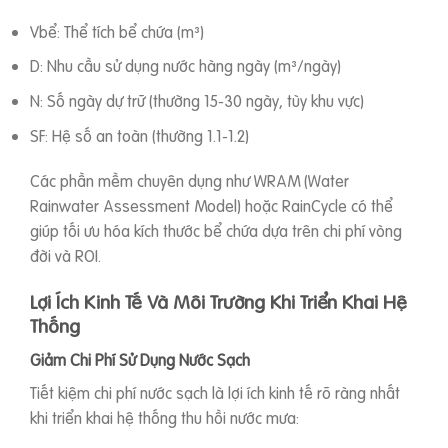
Vbể: Thể tích bể chứa (m³)
D: Nhu cầu sử dụng nước hàng ngày (m³/ngày)
N: Số ngày dự trữ (thường 15-30 ngày, tùy khu vực)
SF: Hệ số an toàn (thường 1.1-1.2)
Các phần mềm chuyên dụng như WRAM (Water
Rainwater Assessment Model) hoặc RainCycle có thể
giúp tối ưu hóa kích thước bể chứa dựa trên chi phí vòng
đời và ROI.
Lợi Ích Kinh Tế Và Môi Trường Khi Triển Khai Hệ
Thống
Giảm Chi Phí Sử Dụng Nước Sạch
Tiết kiệm chi phí nước sạch là lợi ích kinh tế rõ ràng nhất
khi triển khai hệ thống thu hồi nước mưa: