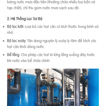
lượng nước mưa đầu tiên (thường chứa nhiều bụi bẩn và
tạp chất), chỉ thu gom nước mưa sạch sau đó.
2. Hệ Thống Lọc Sơ Bộ
Bộ lọc lưới
: Loại bỏ các hạt cặn có kích thước trung bình và
nhỏ.
Bộ lọc xoáy
: Tận dụng nguyên lý xoáy ly tâm để tách các
hạt cặn khỏi dòng nước.
Bể lắng
: Cho phép các hạt lơ lửng lắng xuống đáy trước
khi nước vào bể chứa chính.