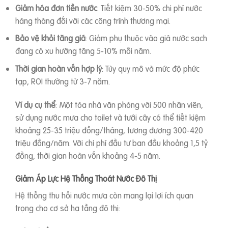
Giảm hóa đơn tiền nước
: Tiết kiệm 30-50% chi phí nước
hàng tháng đối với các công trình thương mại.
Bảo vệ khỏi tăng giá
: Giảm phụ thuộc vào giá nước sạch
đang có xu hướng tăng 5-10% mỗi năm.
Thời gian hoàn vốn hợp lý
: Tùy quy mô và mức độ phức
tạp, ROI thường từ 3-7 năm.
Ví dụ cụ thể
: Một tòa nhà văn phòng với 500 nhân viên,
sử dụng nước mưa cho toilet và tưới cây có thể tiết kiệm
khoảng 25-35 triệu đồng/tháng, tương đương 300-420
triệu đồng/năm. Với chi phí đầu tư ban đầu khoảng 1,5 tỷ
đồng, thời gian hoàn vốn khoảng 4-5 năm.
Giảm Áp Lực Hệ Thống Thoát Nước Đô Thị
Hệ thống thu hồi nước mưa còn mang lại lợi ích quan
trọng cho cơ sở hạ tầng đô thị: