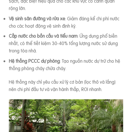
sạch, đặc biệt hiệu quả cho các khu vực có cảnh quan
rộng lớn.
Vệ sinh sân đường và rửa xe
: Giảm đáng kể chi phí nước
cho các hoạt động vệ sinh định kỳ.
Cấp nước cho bồn cầu và tiểu nam
: Ứng dụng phổ biến
nhất, có thể tiết kiệm 30-40% tổng lượng nước sử dụng
trong tòa nhà.
Hệ thống PCCC dự phòng
: Tạo nguồn nước dự trữ cho hệ
thống phòng cháy chữa cháy.
Hệ thống này chỉ yêu cầu xử lý cơ bản (lọc thô và lắng)
nên chi phí đầu tư và vận hành thấp, ROI nhanh.