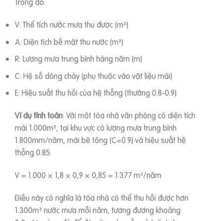
Trong đó:
V: Thể tích nước mưa thu được (m³)
A: Diện tích bề mặt thu nước (m²)
R: Lượng mưa trung bình hàng năm (m)
C: Hệ số dòng chảy (phụ thuộc vào vật liệu mái)
E: Hiệu suất thu hồi của hệ thống (thường 0.8-0.9)
Ví dụ tính toán
: Với một tòa nhà văn phòng có diện tích
mái 1.000m², tại khu vực có lượng mưa trung bình
1.800mm/năm, mái bê tông (C=0.9) và hiệu suất hệ
thống 0.85:
V = 1.000 × 1,8 × 0,9 × 0,85 = 1.377 m³/năm
Điều này có nghĩa là tòa nhà có thể thu hồi được hơn
1.300m³ nước mưa mỗi năm, tương đương khoảng