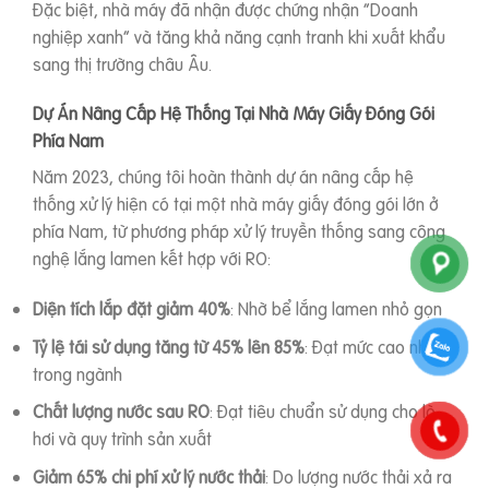
Đặc biệt, nhà máy đã nhận được chứng nhận “Doanh
nghiệp xanh” và tăng khả năng cạnh tranh khi xuất khẩu
sang thị trường châu Âu.
Dự Án Nâng Cấp Hệ Thống Tại Nhà Máy Giấy Đóng Gói
Phía Nam
Năm 2023, chúng tôi hoàn thành dự án nâng cấp hệ
thống xử lý hiện có tại một nhà máy giấy đóng gói lớn ở
phía Nam, từ phương pháp xử lý truyền thống sang công
nghệ lắng lamen kết hợp với RO:
Diện tích lắp đặt giảm 40%
: Nhờ bể lắng lamen nhỏ gọn
Tỷ lệ tái sử dụng tăng từ 45% lên 85%
: Đạt mức cao nhất
trong ngành
Chất lượng nước sau RO
: Đạt tiêu chuẩn sử dụng cho lò
hơi và quy trình sản xuất
Giảm 65% chi phí xử lý nước thải
: Do lượng nước thải xả ra