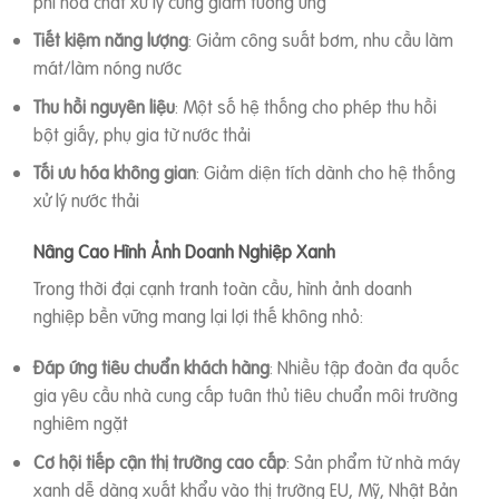
phí hóa chất xử lý cũng giảm tương ứng
Tiết kiệm năng lượng
: Giảm công suất bơm, nhu cầu làm
mát/làm nóng nước
Thu hồi nguyên liệu
: Một số hệ thống cho phép thu hồi
bột giấy, phụ gia từ nước thải
Tối ưu hóa không gian
: Giảm diện tích dành cho hệ thống
xử lý nước thải
Nâng Cao Hình Ảnh Doanh Nghiệp Xanh
Trong thời đại cạnh tranh toàn cầu, hình ảnh doanh
nghiệp bền vững mang lại lợi thế không nhỏ:
Đáp ứng tiêu chuẩn khách hàng
: Nhiều tập đoàn đa quốc
gia yêu cầu nhà cung cấp tuân thủ tiêu chuẩn môi trường
nghiêm ngặt
Cơ hội tiếp cận thị trường cao cấp
: Sản phẩm từ nhà máy
xanh dễ dàng xuất khẩu vào thị trường EU, Mỹ, Nhật Bản