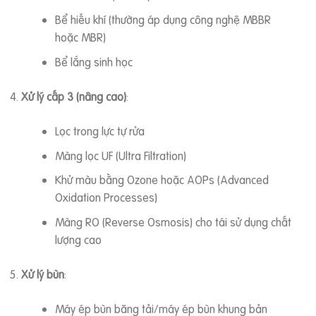
Bể hiếu khí (thường áp dụng công nghệ MBBR
hoặc MBR)
Bể lắng sinh học
Xử lý cấp 3 (nâng cao)
:
Lọc trong lực tự rửa
Màng lọc UF (Ultra Filtration)
Khử màu bằng Ozone hoặc AOPs (Advanced
Oxidation Processes)
Màng RO (Reverse Osmosis) cho tái sử dụng chất
lượng cao
Xử lý bùn
:
Máy ép bùn băng tải/máy ép bùn khung bản