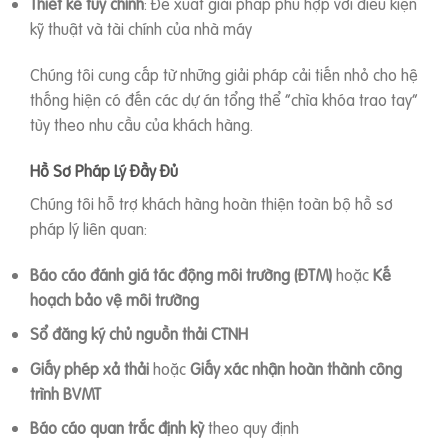
Thiết kế tùy chỉnh
: Đề xuất giải pháp phù hợp với điều kiện
kỹ thuật và tài chính của nhà máy
Chúng tôi cung cấp từ những giải pháp cải tiến nhỏ cho hệ
thống hiện có đến các dự án tổng thể “chìa khóa trao tay”
tùy theo nhu cầu của khách hàng.
Hồ Sơ Pháp Lý Đầy Đủ
Chúng tôi hỗ trợ khách hàng hoàn thiện toàn bộ hồ sơ
pháp lý liên quan:
Báo cáo đánh giá tác động môi trường (ĐTM)
hoặc
Kế
hoạch bảo vệ môi trường
Sổ đăng ký chủ nguồn thải CTNH
Giấy phép xả thải
hoặc
Giấy xác nhận hoàn thành công
trình BVMT
Báo cáo quan trắc định kỳ
theo quy định