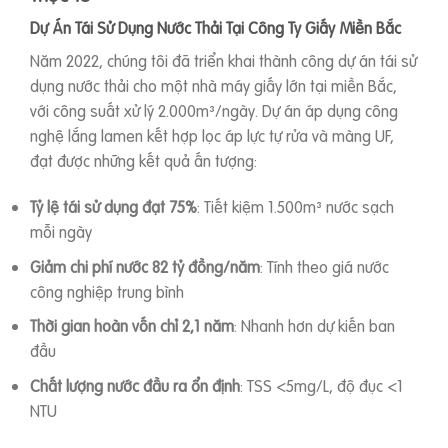
Dự Án Tái Sử Dụng Nước Thải Tại Công Ty Giấy Miền Bắc
Năm 2022, chúng tôi đã triển khai thành công dự án tái sử
dụng nước thải cho một nhà máy giấy lớn tại miền Bắc,
với công suất xử lý 2.000m³/ngày. Dự án áp dụng công
nghệ lắng lamen kết hợp lọc áp lực tự rửa và màng UF,
đạt được những kết quả ấn tượng:
Tỷ lệ tái sử dụng đạt 75%
: Tiết kiệm 1.500m³ nước sạch
mỗi ngày
Giảm chi phí nước 82 tỷ đồng/năm
: Tính theo giá nước
công nghiệp trung bình
Thời gian hoàn vốn chỉ 2,1 năm
: Nhanh hơn dự kiến ban
đầu
Chất lượng nước đầu ra ổn định
: TSS <5mg/L, độ đục <1
NTU