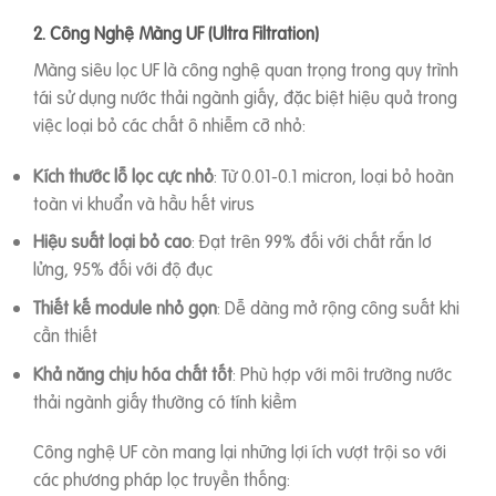
2. Công Nghệ Màng UF (Ultra Filtration)
Màng siêu lọc UF là công nghệ quan trọng trong quy trình
tái sử dụng nước thải ngành giấy, đặc biệt hiệu quả trong
việc loại bỏ các chất ô nhiễm cỡ nhỏ:
Kích thước lỗ lọc cực nhỏ
: Từ 0.01-0.1 micron, loại bỏ hoàn
toàn vi khuẩn và hầu hết virus
Hiệu suất loại bỏ cao
: Đạt trên 99% đối với chất rắn lơ
lửng, 95% đối với độ đục
Thiết kế module nhỏ gọn
: Dễ dàng mở rộng công suất khi
cần thiết
Khả năng chịu hóa chất tốt
: Phù hợp với môi trường nước
thải ngành giấy thường có tính kiềm
Công nghệ UF còn mang lại những lợi ích vượt trội so với
các phương pháp lọc truyền thống: