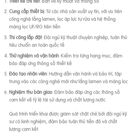
Thiết kế chi tiết
: Bản vẽ kỹ thuật và thông số
Cung cấp thiết bị
: Từ các nhà sản xuất uy tín, với ưu tiên
công nghệ lắng lamen, lọc áp lực tự rửa và hệ thống
màng lọc UF/RO tiên tiến
Thi công lắp đặt
: Đội ngũ kỹ thuật chuyên nghiệp, tuân thủ
tiêu chuẩn an toàn quốc tế
Thử nghiệm và vận hành
: Kiểm tra từng hạng mục, đảm
bảo đáp ứng thông số thiết kế
Đào tạo nhân viên
: Hướng dẫn vận hành và bảo trì, tập
trung vào các công nghệ mới như lắng lamen và màng lọc
Nghiệm thu bàn giao
: Đảm bảo đáp ứng các thông số
cam kết về tỷ lệ tái sử dụng và chất lượng nước
Quá trình triển khai được giám sát chặt chẽ bởi đội ngũ kỹ
sư có kinh nghiệm, đảm bảo tuân thủ tiến độ và chất
lượng cam kết.