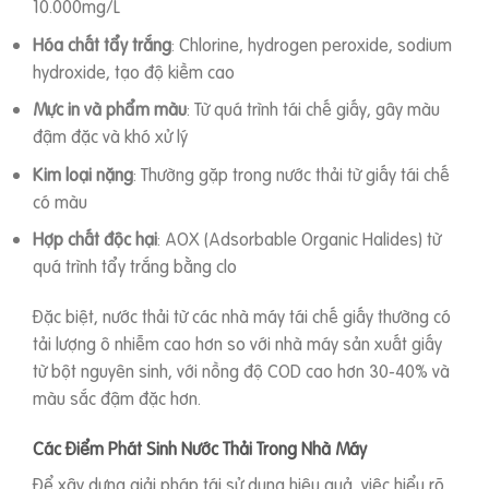
10.000mg/L
Hóa chất tẩy trắng
: Chlorine, hydrogen peroxide, sodium
hydroxide, tạo độ kiềm cao
Mực in và phẩm màu
: Từ quá trình tái chế giấy, gây màu
đậm đặc và khó xử lý
Kim loại nặng
: Thường gặp trong nước thải từ giấy tái chế
có màu
Hợp chất độc hại
: AOX (Adsorbable Organic Halides) từ
quá trình tẩy trắng bằng clo
Đặc biệt, nước thải từ các nhà máy tái chế giấy thường có
tải lượng ô nhiễm cao hơn so với nhà máy sản xuất giấy
từ bột nguyên sinh, với nồng độ COD cao hơn 30-40% và
màu sắc đậm đặc hơn.
Các Điểm Phát Sinh Nước Thải Trong Nhà Máy
Để xây dựng giải pháp tái sử dụng hiệu quả, việc hiểu rõ