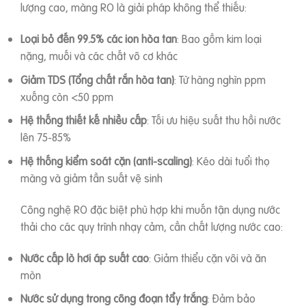
lượng cao, màng RO là giải pháp không thể thiếu:
Loại bỏ đến 99.5% các ion hòa tan
: Bao gồm kim loại
nặng, muối và các chất vô cơ khác
Giảm TDS (Tổng chất rắn hòa tan)
: Từ hàng nghìn ppm
xuống còn <50 ppm
Hệ thống thiết kế nhiều cấp
: Tối ưu hiệu suất thu hồi nước
lên 75-85%
Hệ thống kiểm soát cặn (anti-scaling)
: Kéo dài tuổi thọ
màng và giảm tần suất vệ sinh
Công nghệ RO đặc biệt phù hợp khi muốn tận dụng nước
thải cho các quy trình nhạy cảm, cần chất lượng nước cao:
Nước cấp lò hơi áp suất cao
: Giảm thiểu cặn vôi và ăn
mòn
Nước sử dụng trong công đoạn tẩy trắng
: Đảm bảo