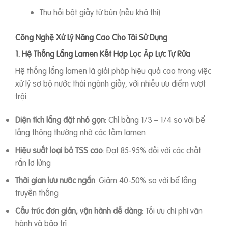
Thu hồi bột giấy từ bùn (nếu khả thi)
Công Nghệ Xử Lý Nâng Cao Cho Tái Sử Dụng
1. Hệ Thống Lắng Lamen Kết Hợp Lọc Áp Lực Tự Rửa
Hệ thống lắng lamen là giải pháp hiệu quả cao trong việc
xử lý sơ bộ nước thải ngành giấy, với nhiều ưu điểm vượt
trội:
Diện tích lắng đặt nhỏ gọn
: Chỉ bằng 1/3 – 1/4 so với bể
lắng thông thường nhờ các tấm lamen
Hiệu suất loại bỏ TSS cao
: Đạt 85-95% đối với các chất
rắn lơ lửng
Thời gian lưu nước ngắn
: Giảm 40-50% so với bể lắng
truyền thống
Cấu trúc đơn giản, vận hành dễ dàng
: Tối ưu chi phí vận
hành và bảo trì