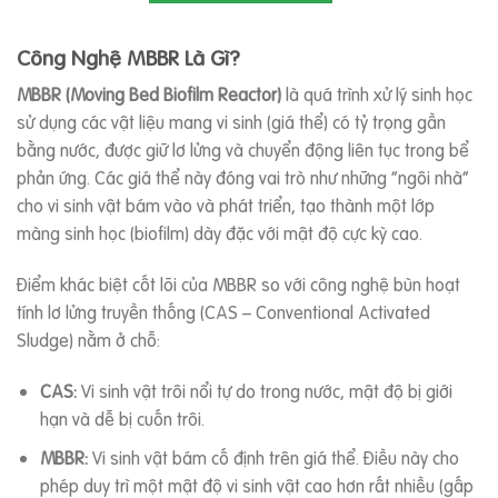
Công Nghệ MBBR Là Gì?
MBBR (Moving Bed Biofilm Reactor)
là quá trình xử lý sinh học
sử dụng các vật liệu mang vi sinh (giá thể) có tỷ trọng gần
bằng nước, được giữ lơ lửng và chuyển động liên tục trong bể
phản ứng. Các giá thể này đóng vai trò như những “ngôi nhà”
cho vi sinh vật bám vào và phát triển, tạo thành một lớp
màng sinh học (biofilm) dày đặc với mật độ cực kỳ cao.
Điểm khác biệt cốt lõi của MBBR so với công nghệ bùn hoạt
tính lơ lửng truyền thống (CAS – Conventional Activated
Sludge) nằm ở chỗ:
CAS:
Vi sinh vật trôi nổi tự do trong nước, mật độ bị giới
hạn và dễ bị cuốn trôi.
MBBR:
Vi sinh vật bám cố định trên giá thể. Điều này cho
phép duy trì một mật độ vi sinh vật cao hơn rất nhiều (gấp