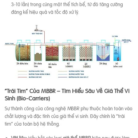
3-10 lần) trong cùng một thể tích bể, từ đó tăng cường
đáng kể hiệu quả và tốc độ xử lý.
“Trái Tim” Của MBBR – Tìm Hiểu Sâu Về Giá Thể Vi
Sinh (Bio-Carriers)
Sự thành công của công nghệ MBBR phụ thuộc hoàn toàn vào
chất lượng và đặc tính của giá thể vi sinh. Đây chính là “trái
tim” của toàn bộ hệ thống.
Vật liệu:
Hầu hết các loại
giá thể MBBR
hiện nay được làm