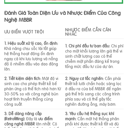
Đánh Giá Toàn Diện Ưu và Nhược Điểm Của Công
Nghệ MBBR
NHƯỢC ĐIỂM CẦN CÂN
ƯU ĐIỂM VƯỢT TRỘI
NHẮC
1. Hiệu suất xử lý cao, ổn định:
1. Chi phí đầu tư ban đầu:
Chi phí
Khả năng chịu sốc tải tốt giúp
cho một khối lượng lớn giá thể vi
hệ thống hoạt động ổn định
sinh chất lượng cao có thể
ngay cả khi lưu lượng và nồng
chiếm một phần đáng kể trong
độ ô nhiễm đầu vào dao động
tổng mức đầu tư của dự án.
lớn.
2. Tiết kiệm diện tích:
Mật độ vi
2. Nguy cơ tắc nghẽn:
Cần phải
sinh cao cho phép thiết kế bể
thiết kế lưới chắn hoặc sàng lọc
phản ứng có thể tích nhỏ hơn từ
ở đầu ra của bể MBBR để ngăn
30-50% so với công nghệ bùn
giá thể trôi sang các công trình
hoạt tính truyền thống cùng
phía sau và có thể gây tắc
công suất.
nghẽn đường ống, máy bơm.
3. Dễ dàng nâng cấp
3. Yêu cầu hệ thống sục khí
(Retrofitting):
Đây là
ưu điểm
mạnh:
Cần một hệ thống phân
công nghệ MBBR
lớn nhất. Có
phối khí được thiết kế tốt và đủ