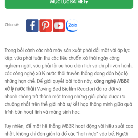
MỤC LỤC BÀI VIẾT
▾
Chia sẻ:
Trong bối cảnh các nhà máy sản xuất phải đối mặt với áp lực
kép: vừa phải tuân thủ các tiêu chuẩn xả thải ngày càng
nghiêm ngặt, vừa phải tối ưu hóa diện tích và chi phí vận hành,
các công nghệ xử lý nước thải truyền thống đang dần bộc lộ
những hạn chế. Để giải quyết bài toán này,
công nghệ MBBR
xử lý nước thải
(Moving Bed Biofilm Reactor) đã ra đời và
nhanh chóng trở thành một trong những giải pháp được ưa
chuộng nhất trên thế giới nhờ sự kết hợp thông minh giữa quá
trình bùn hoạt tính và màng sinh học.
Tuy nhiên, để một hệ thống MBBR hoạt động với hiệu suất cao
nhất, không chỉ đơn giản là đổ các “hạt nhựa” vào bể. Người