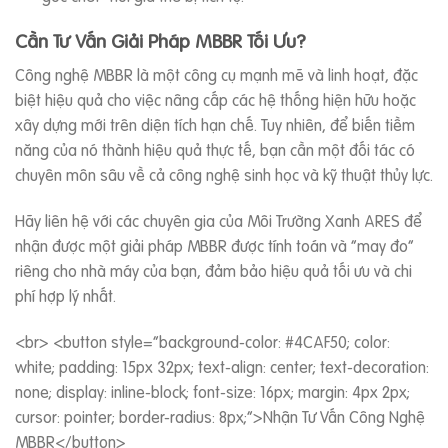
Cần Tư Vấn Giải Pháp MBBR Tối Ưu?
Công nghệ MBBR là một công cụ mạnh mẽ và linh hoạt, đặc
biệt hiệu quả cho việc nâng cấp các hệ thống hiện hữu hoặc
xây dựng mới trên diện tích hạn chế. Tuy nhiên, để biến tiềm
năng của nó thành hiệu quả thực tế, bạn cần một đối tác có
chuyên môn sâu về cả công nghệ sinh học và kỹ thuật thủy lực.
Hãy liên hệ với các chuyên gia của Môi Trường Xanh ARES để
nhận được một giải pháp MBBR được tính toán và “may đo”
riêng cho nhà máy của bạn, đảm bảo hiệu quả tối ưu và chi
phí hợp lý nhất.
<br> <button style=”background-color: #4CAF50; color:
white; padding: 15px 32px; text-align: center; text-decoration:
none; display: inline-block; font-size: 16px; margin: 4px 2px;
cursor: pointer; border-radius: 8px;”>Nhận Tư Vấn Công Nghệ
MBBR</button>