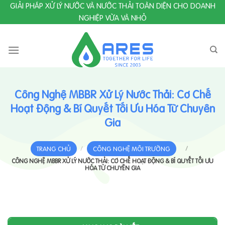
Skip
GIẢI PHÁP XỬ LÝ NƯỚC VÀ NƯỚC THẢI TOÀN DIỆN CHO DOANH
to
NGHIỆP VỪA VÀ NHỎ
content
Công Nghệ MBBR Xử Lý Nước Thải: Cơ Chế
Hoạt Động & Bí Quyết Tối Ưu Hóa Từ Chuyên
Gia
TRANG CHỦ
/
CÔNG NGHỆ MÔI TRƯỜNG
/
CÔNG NGHỆ MBBR XỬ LÝ NƯỚC THẢI: CƠ CHẾ HOẠT ĐỘNG & BÍ QUYẾT TỐI ƯU
HÓA TỪ CHUYÊN GIA