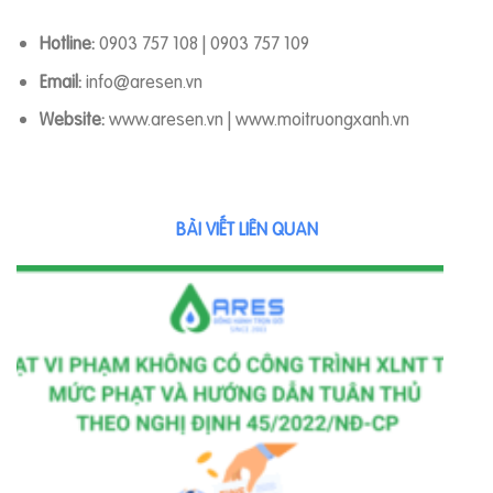
Hotline:
0903 757 108 | 0903 757 109
Email:
info@aresen.vn
Website:
www.aresen.vn | www.moitruongxanh.vn
BÀI VIẾT LIÊN QUAN