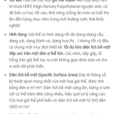
từ nhựa HDPE (High-Density Polyethylene) nguyên sinh, có
độ bền cơ học rất cao, khả năng chống ăn mòn và tuổi thọ
lên đến hàng chục năm trong môi trường nước thải khắc
nghiệt.
Hình dạng:
Giá thể có hình dạng rất đa dạng (dạng cầu,
dạng sợi, dạng bánh xe, dạng hoa thị…) nhưng tất cả đều
có chung một mục đích thiết kế:
tối đa hóa diện tích bề mặt
tiếp xúc trên một đơn vị thể tích
. Các rãnh, nếp gấp, lỗ
hổng trên giá thể tạo ra một không gian được bảo vệ cho
vi sinh vật phát triển.
Diện tích bề mặt (Specific Surface Area):
Đây là thông số
kỹ thuật quan trọng nhất của một loại giá thể, được tính
bằng đơn vị m²/m³. Diện tích bề mặt càng lớn, lượng vi sinh
vật có thể bám dính càng nhiều, hiệu quả xử lý càng cao.
Các loại giá thể phổ biến có diện tích bề mặt từ 300 đến
1200 m²/m³.