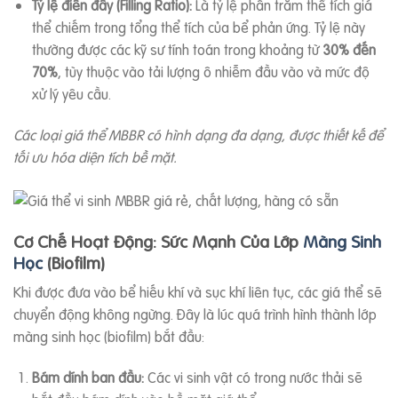
Tỷ lệ điền đầy (Filling Ratio):
Là tỷ lệ phần trăm thể tích giá
thể chiếm trong tổng thể tích của bể phản ứng. Tỷ lệ này
thường được các kỹ sư tính toán trong khoảng từ
30% đến
70%
, tùy thuộc vào tải lượng ô nhiễm đầu vào và mức độ
xử lý yêu cầu.
Các loại giá thể MBBR có hình dạng đa dạng, được thiết kế để
tối ưu hóa diện tích bề mặt.
Cơ Chế Hoạt Động: Sức Mạnh Của Lớp
Màng Sinh
Học
(Biofilm)
Khi được đưa vào bể hiếu khí và sục khí liên tục, các giá thể sẽ
chuyển động không ngừng. Đây là lúc quá trình hình thành lớp
màng sinh học (biofilm) bắt đầu:
Bám dính ban đầu:
Các vi sinh vật có trong nước thải sẽ