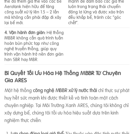
thể đổ thêm giá thể vào các bể
mạnh để đảm bảo các giá thể
Aerotank hiện hữu để tăng
luôn trong trạng thái chuyển
công suất xử lý lên 1.5 – 2 lần
động lơ lửng và được xáo trộn
mà không cần phải đập đi xây
đều khắp bể, tránh các “góc
lại bể mới.
chết”.
4. Vận hành đơn giản:
Hệ thống
MBBR không cần quá trình tuần
hoàn bùn phức tạp như công
nghệ truyền thống, giúp quy
trình vận hành trở nên đơn giản
hơn SBR hay MBR.
Bí Quyết Tối Ưu Hóa Hệ Thống MBBR Từ Chuyên
Gia ARES
Một hệ thống
công nghệ MBBR xử lý nước thải
chỉ thực sự phát
huy hết sức mạnh khi được thiết kế và tính toán một cách
chuyên nghiệp. Tại Môi Trường Xanh ARES, chúng tôi không chỉ
xây dựng bể, chúng tôi tối ưu hóa hiệu suất dựa trên kinh
nghiệm thực chiến:
Lựa chọn đúng loại giá thể:
Tùy thuộc vào đặc tính nước thải