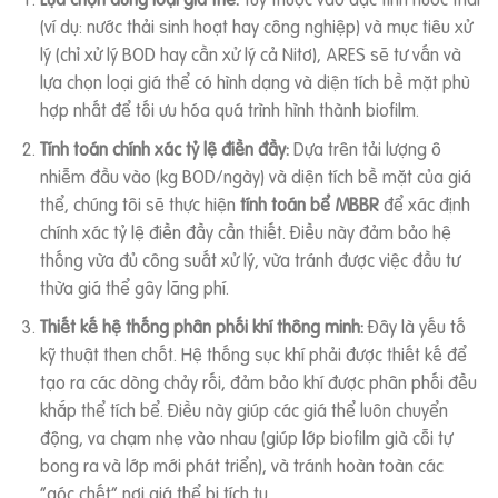
(ví dụ: nước thải sinh hoạt hay công nghiệp) và mục tiêu xử
lý (chỉ xử lý BOD hay cần xử lý cả Nitơ), ARES sẽ tư vấn và
lựa chọn loại giá thể có hình dạng và diện tích bề mặt phù
hợp nhất để tối ưu hóa quá trình hình thành biofilm.
Tính toán chính xác tỷ lệ điền đầy:
Dựa trên tải lượng ô
nhiễm đầu vào (kg BOD/ngày) và diện tích bề mặt của giá
thể, chúng tôi sẽ thực hiện
tính toán bể MBBR
để xác định
chính xác tỷ lệ điền đầy cần thiết. Điều này đảm bảo hệ
thống vừa đủ công suất xử lý, vừa tránh được việc đầu tư
thừa giá thể gây lãng phí.
Thiết kế hệ thống phân phối khí thông minh:
Đây là yếu tố
kỹ thuật then chốt. Hệ thống sục khí phải được thiết kế để
tạo ra các dòng chảy rối, đảm bảo khí được phân phối đều
khắp thể tích bể. Điều này giúp các giá thể luôn chuyển
động, va chạm nhẹ vào nhau (giúp lớp biofilm già cỗi tự
bong ra và lớp mới phát triển), và tránh hoàn toàn các
“góc chết” nơi giá thể bị tích tụ.