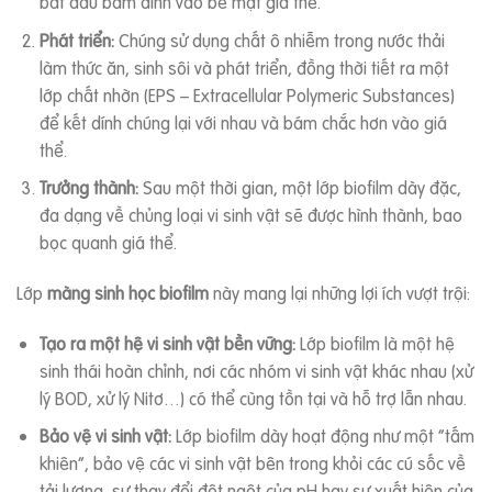
bắt đầu bám dính vào bề mặt giá thể.
Phát triển:
Chúng sử dụng chất ô nhiễm trong nước thải
làm thức ăn, sinh sôi và phát triển, đồng thời tiết ra một
lớp chất nhờn (EPS – Extracellular Polymeric Substances)
để kết dính chúng lại với nhau và bám chắc hơn vào giá
thể.
Trưởng thành:
Sau một thời gian, một lớp biofilm dày đặc,
đa dạng về chủng loại vi sinh vật sẽ được hình thành, bao
bọc quanh giá thể.
Lớp
màng sinh học biofilm
này mang lại những lợi ích vượt trội:
Tạo ra một hệ vi sinh vật bền vững:
Lớp biofilm là một hệ
sinh thái hoàn chỉnh, nơi các nhóm vi sinh vật khác nhau (xử
lý BOD, xử lý Nitơ…) có thể cùng tồn tại và hỗ trợ lẫn nhau.
Bảo vệ vi sinh vật:
Lớp biofilm dày hoạt động như một “tấm
khiên”, bảo vệ các vi sinh vật bên trong khỏi các cú sốc về
tải lượng, sự thay đổi đột ngột của pH hay sự xuất hiện của