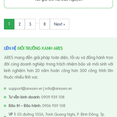
…
1
2
3
8
Next »
LIÊN HỆ
MÔI TRƯỜNG XANH ARES
ARES mang đến giải pháp toàn diện, tối ưu và đồng hành trọn
đời cùng doanh nghiệp trong trách nhiệm bảo vệ môi sinh với
kinh nghiệm hơn 20 năm hoàn công hơn 300 công trình lớn
thuộc nhiều lĩnh vực.
support@aresen.vn | info@aresen.vn
Tư vấn kinh doanh:
0909 939 108
Bảo trì – Bảo hành:
0906 939 108
VP 1:
03 đường 105A, Trịnh Quang Nghị, P. Bình Đông, Tp.